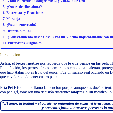
Aslan: El Héroe de Sangre Mixta y Corazón de Oro
¿Qué es de ellos ahora?
Entrevistas y Reacciones
Moraleja
¿Estaba entrenado?
Historia Similar
¡Adiestramiento desde Casa! Crea un Vínculo Inquebrantable con tu
Entrevistas Originales
Introduccion
Aslan, el boxer mestizo
nos recuerda que
lo que vemos en las pelícu
En la ficción, los perros héroes siempre nos emocionan: alertan, proteg
que hizo
Aslan
no es fruto del guion. Fue un suceso real ocurrido en
que el valor puede tener cuatro patas.
Esta Pet Historia nos llamo la atención porque aunque sus dueños tení
con pedigrí, tomaron una decisión diferente:
adoptar a un mestizo
, lo
“El amor, la lealtad y el coraje no entienden de razas ni jerarquía
y crecemos junto a nuestros perros es lo qu