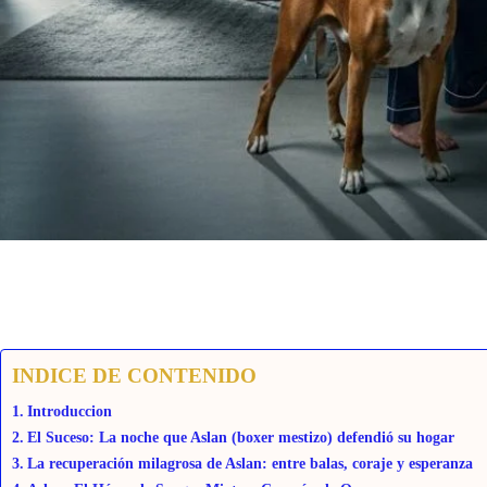
INDICE DE CONTENIDO
Introduccion
El Suceso: La noche que Aslan (boxer mestizo) defendió su hogar
La recuperación milagrosa de Aslan: entre balas, coraje y esperanza