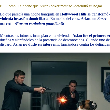
El Suceso: La noche que Aslan (boxer mestizo) defendió su hogar
Lo que parecía una noche tranquila en
Hollywood Hills
se transformó 
violenta invasión domiciliaria
. En medio del caos,
Aslan
, un
Boxer
me
mascota:
¡Fue un verdadero guardián
🐕!.
Mientras los intrusos irrumpían en la vivienda,
Aslan fue el primero e
dueños y alertándolos de la presencia de desconocidos. Cuando uno de 
disparo, Aslan
no dudó en intervenir
, lanzándose contra los delincuen