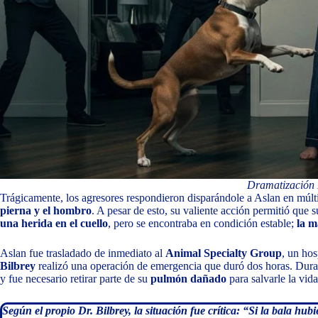
Dramatización 
Trágicamente, los agresores respondieron disparándole a Aslan en múlt
pierna y el hombro
. A pesar de esto, su valiente acción permitió que s
una herida en el cuello
, pero se encontraba en condición estable;
la m
Aslan fue trasladado de inmediato al
Animal Specialty Group
, un hos
Bilbrey
realizó una operación de emergencia que duró dos horas. Durante
y fue necesario retirar parte de su
pulmón dañado
para salvarle la vida
Según el propio Dr. Bilbrey, la situación fue crítica: “Si la bala hu