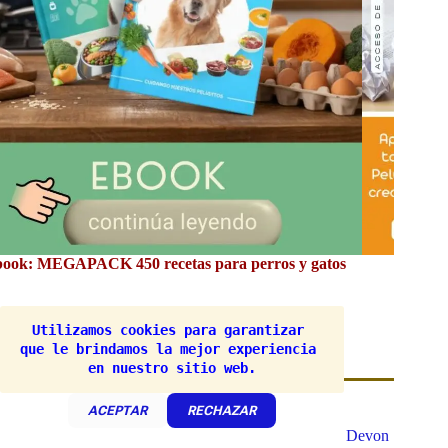
Curso: Educación Felina.
Zona de
¡Haz clic aquí! 👆🏼mas información
Utilizamos cookies para garantizar 
que le brindamos la mejor experiencia 
en nuestro sitio web.
Referencia
ACEPTAR
RECHAZAR
The international cat Association:
Raza felina Devon