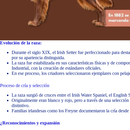
Evolución de la raza:
Durante el siglo XIX, el Irish Setter fue perfeccionado para dest
por su apariencia distinguida.
La raza fue estabilizada en sus características físicas y de comp
Industrial, con la creación de estándares oficiales.
En ese proceso, los criadores seleccionaron ejemplares con pelaje 
Proceso de cría y selección
La raza surgió de cruces entre el Irish Water Spaniel, el English 
Originalmente eran blanco y rojo, pero a través de una selección
distintivo.
Familias irlandesas como los Freyne documentaron la cría desde 
¿
Reconocimientos y expansión