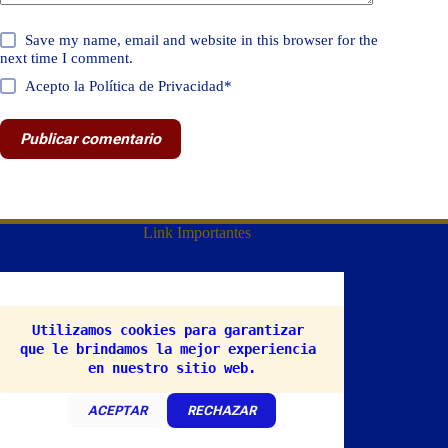
Save my name, email and website in this browser for the
next time I comment.
Acepto la Política de Privacidad*
Publicar comentario
Link Importantes
Términos & Condiciones
Políticas de Privacidad
Utilizamos cookies para garantizar 
que le brindamos la mejor experiencia 
INICIO
en nuestro sitio web.
NUESTRO BLOG
ISE CURSOS
E-BOOK TECA
ACEPTAR
RECHAZAR
CURSOS