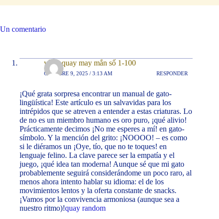
Un comentario
vòng quay may mắn số 1-100
OCTUBRE 9, 2025 / 3:13 AM
RESPONDER
¡Qué grata sorpresa encontrar un manual de gato-
lingüística! Este artículo es un salvavidas para los
intrépidos que se atreven a entender a estas criaturas. Lo
de no es un miembro humano es oro puro, ¡qué alivio!
Prácticamente decimos ¡No me esperes a mí! en gato-
símbolo. Y la mención del grito: ¡NOOOO! – es como
si le diéramos un ¡Oye, tío, que no te toques! en
lenguaje felino. La clave parece ser la empatía y el
juego, ¡qué idea tan moderna! Aunque sé que mi gato
probablemente seguirá considerándome un poco raro, al
menos ahora intento hablar su idioma: el de los
movimientos lentos y la oferta constante de snacks.
¡Vamos por la convivencia armoniosa (aunque sea a
nuestro ritmo)!
quay random