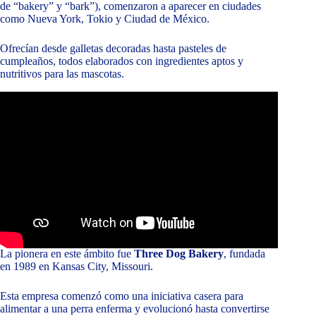
de “bakery” y “bark”), comenzaron a aparecer en ciudades
como Nueva York, Tokio y Ciudad de México.
Ofrecían desde galletas decoradas hasta pasteles de
cumpleaños, todos elaborados con ingredientes aptos y
nutritivos para las mascotas.
La pionera en este ámbito fue
Three Dog Bakery
, fundada
en 1989 en Kansas City, Missouri.
Esta empresa comenzó como una iniciativa casera para
alimentar a una perra enferma y evolucionó hasta convertirse