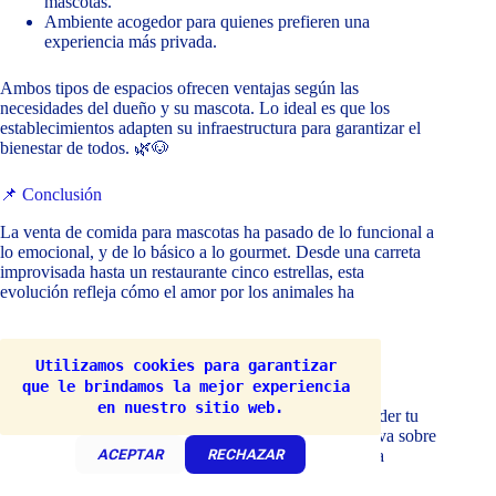
mascotas.
Ambiente acogedor para quienes prefieren una
experiencia más privada.
Ambos tipos de espacios ofrecen ventajas según las
necesidades del dueño y su mascota. Lo ideal es que los
establecimientos adapten su infraestructura para garantizar el
bienestar de todos. 🌿🐶
📌 Conclusión
La venta de comida para mascotas ha pasado de lo funcional a
lo emocional, y de lo básico a lo gourmet. Desde una carreta
improvisada hasta un restaurante cinco estrellas, esta
evolución refleja cómo el amor por los animales ha
transformado todo un sector económico.
Cursos online e Ebook que pueden interesar:
Utilizamos cookies para garantizar 
que le brindamos la mejor experiencia 
¿Te gustaría aprender sobre menús temáticos y recetas
en nuestro sitio web.
confiables, ya sea para disfrutar en casa o para emprender tu
propio negocio? Aquí encontrarás información exclusiva sobre
ACEPTAR
RECHAZAR
cada aspecto, desde la preparación de los platillos hasta
estrategias de marketing y más. Descubre todo lo que
necesitas con estos cursos y eBooks especializados.