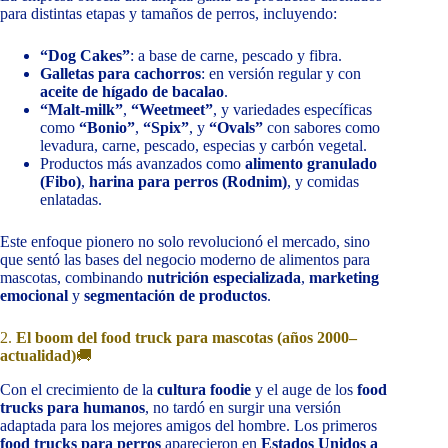
para distintas etapas y tamaños de perros, incluyendo:
“Dog Cakes”
: a base de carne, pescado y fibra.
Galletas para cachorros
: en versión regular y con
aceite de hígado de bacalao
.
“Malt-milk”
,
“Weetmeet”
, y variedades específicas
como
“Bonio”
,
“Spix”
, y
“Ovals”
con sabores como
levadura, carne, pescado, especias y carbón vegetal.
Productos más avanzados como
alimento granulado
(Fibo)
,
harina para perros (Rodnim)
, y comidas
enlatadas.
Este enfoque pionero no solo revolucionó el mercado, sino
que sentó las bases del negocio moderno de alimentos para
mascotas, combinando
nutrición especializada
,
marketing
emocional
y
segmentación de productos
.
2.
El boom del food truck para mascotas (años 2000–
actualidad)
🚚
Con el crecimiento de la
cultura foodie
y el auge de los
food
trucks para humanos
, no tardó en surgir una versión
adaptada para los mejores amigos del hombre. Los primeros
food trucks para perros
aparecieron en
Estados Unidos a